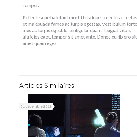
semper.
Pellentesque habitant morbi tristique senectus et netu
et malesuada fames ac turpis egestas. Vestibulum tort
mes ac turpis egest loremligular quam, feugiat vitae,
ultricies eget, tempor sit amet ante. Donec eu lib ero sit
amet quam eges.
Articles Similaires
31 décembre 2019